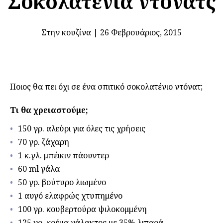
Σοκολατένια ντόνατς
Στην κουζίνα
|
26 Φεβρουάριος, 2015
Ποιος θα πει όχι σε ένα σπιτικό σοκολατένιο ντόνατ;
Τι θα χρειαστούμε;
150 γρ. αλεύρι για όλες τις χρήσεις
70 γρ. ζάχαρη
1 κ.γλ. μπέικιν πάουντερ
60 ml γάλα
50 γρ. βούτυρο λιωμένο
1 αυγό ελαφρώς χτυπημένο
100 γρ. κουβερτούρα ψιλοκομμένη
125 γρ. κρέμα γάλακτος με 35% λιπαρά