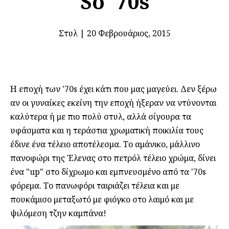
So '70s
Στυλ
|
20 Φεβρουάριος, 2015
Η εποχή των '70s έχει κάτι που μας μαγεύει. Δεν ξέρω
αν οι γυναίκες εκείνη την εποχή ήξεραν να ντύνονται
καλύτερα ή με πιο πολύ στυλ, αλλά σίγουρα τα
υφάσματα και η τεράστια χρωματική ποικιλία τους
έδινε ένα τέλειο αποτέλεσμα. Το αμάνικο, μάλλινο
πανοφώρι της Έλενας στο πετρόλ τέλειο χρώμα, δίνει
ένα "up" στο δίχρωμο και εμπνευσμένο από τα '70s
φόρεμα. Το πανωφόρι ταιριάζει τέλεια και με
πουκάμισο μεταξωτό με φιόγκο στο λαιμό και με
ψιλόμεση τζην καμπάνα!