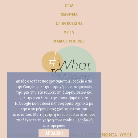
ΣΤΥΛ
ΟΜΟΡΦΙΆ
ΣΤΗΝ ΚΟΥΖΊΝΑ
MY TV
ΜARIA’S CHOICES
Αυτός ο ιστότοπος χρησιμοποιεί cookie από
την Google για την παροχή των υπηρεσιών
της, για την εξατομίκευση διαφημίσεων και
για την ανάλυση της επισκεψιμότητας.
Η Google κοινοποιεί πληροφορίες σχετικά με
την από μέρους σας χρήση αυτού του
ιστότοπου. Με τη χρήση αυτού του ιστότοπου,
αποδέχεστε τη χρήση των cookie.
Προβολή
λεπτομεριών
ΑΠΟΔΟΧΉ
© Copyright 2026 Μαρία Ηλιάκη |
ΕΠΙΚΟΙΝΩΝΙΑ
ΟΡΟΙ