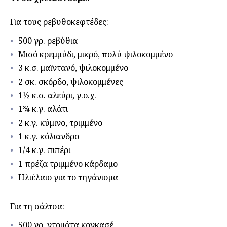
Για τους ρεβυθοκεφτέδες:
500 γρ. ρεβύθια
Μισό κρεμμύδι, μικρό, πολύ ψιλοκομμένο
3 κ.σ. μαϊντανό, ψιλοκομμένο
2 σκ. σκόρδο, ψιλοκομμένες
1½ κ.σ. αλεύρι, γ.ο.χ.
1¾ κ.γ. αλάτι
2 κ.γ. κύμινο, τριμμένο
1 κ.γ. κόλιανδρο
1/4 κ.γ. πιπέρι
1 πρέζα τριμμένο κάρδαμο
Ηλιέλαιο για το τηγάνισμα
Για τη σάλτσα:
500 γρ. ντομάτα κονκασέ