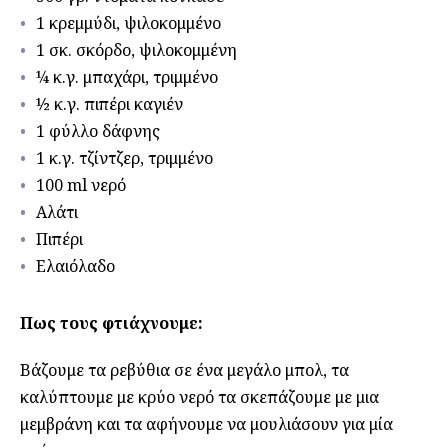
1 κρεμμύδι, ψιλοκομμένο
1 σκ. σκόρδο, ψιλοκομμένη
¼ κ.γ. μπαχάρι, τριμμένο
½ κ.γ. πιπέρι καγιέν
1 φύλλο δάφνης
1 κ.γ. τζίντζερ, τριμμένο
100 ml νερό
Αλάτι
Πιπέρι
Ελαιόλαδο
Πως τους φτιάχνουμε:
Βάζουμε τα ρεβύθια σε ένα μεγάλο μπολ, τα
καλύπτουμε με κρύο νερό τα σκεπάζουμε με μια
μεμβράνη και τα αφήνουμε να μουλιάσουν για μία