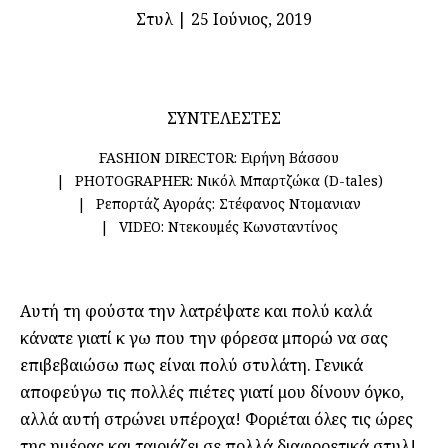
Στυλ
|
25 Ιούνιος, 2019
ΣΥΝΤΕΛΕΣΤΕΣ
FASHION DIRECTOR:
Ειρήνη Βάσσου
PHOTOGRAPHER:
Νικόλ Μπαρτζώκα (D-tales)
Ρεπορτάζ Αγοράς:
Στέφανος Ντομανιαν
VIDEO:
Ντεκουμές Κωνσταντίνος
Αυτή τη φούστα την λατρέψατε και πολύ καλά
κάνατε γιατί κ γω που την φόρεσα μπορώ να σας
επιβεβαιώσω πως είναι πολύ στυλάτη. Γενικά
αποφεύγω τις πολλές πιέτες γιατί μου δίνουν όγκο,
αλλά αυτή στρώνει υπέροχα! Φοριέται όλες τις ώρες
της ημέρας και ταιριάζει σε πολλά διαφορετικά στυλ!