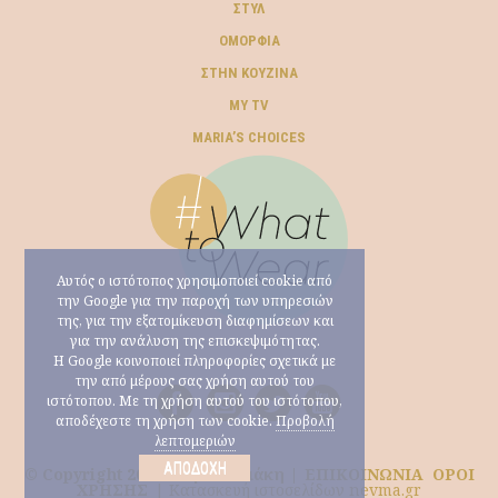
ΣΤΥΛ
ΟΜΟΡΦΙΆ
ΣΤΗΝ ΚΟΥΖΊΝΑ
MY TV
ΜARIA’S CHOICES
Αυτός ο ιστότοπος χρησιμοποιεί cookie από
την Google για την παροχή των υπηρεσιών
της, για την εξατομίκευση διαφημίσεων και
για την ανάλυση της επισκεψιμότητας.
Η Google κοινοποιεί πληροφορίες σχετικά με
την από μέρους σας χρήση αυτού του
ιστότοπου. Με τη χρήση αυτού του ιστότοπου,
αποδέχεστε τη χρήση των cookie.
Προβολή
λεπτομεριών
ΑΠΟΔΟΧΉ
© Copyright 2026 Μαρία Ηλιάκη |
ΕΠΙΚΟΙΝΩΝΙΑ
ΟΡΟΙ
ΧΡΗΣΗΣ
|
Κατασκευή ιστοσελίδων nevma.gr