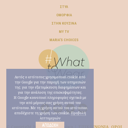
ΣΤΥΛ
ΟΜΟΡΦΙΆ
ΣΤΗΝ ΚΟΥΖΊΝΑ
MY TV
ΜARIA’S CHOICES
Αυτός ο ιστότοπος χρησιμοποιεί cookie από
την Google για την παροχή των υπηρεσιών
της, για την εξατομίκευση διαφημίσεων και
για την ανάλυση της επισκεψιμότητας.
Η Google κοινοποιεί πληροφορίες σχετικά με
την από μέρους σας χρήση αυτού του
ιστότοπου. Με τη χρήση αυτού του ιστότοπου,
αποδέχεστε τη χρήση των cookie.
Προβολή
λεπτομεριών
ΑΠΟΔΟΧΉ
© Copyright 2026 Μαρία Ηλιάκη |
ΕΠΙΚΟΙΝΩΝΙΑ
ΟΡΟΙ