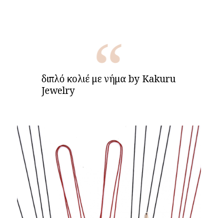
διπλό κολιέ με νήμα by Kakuru
Jewelry