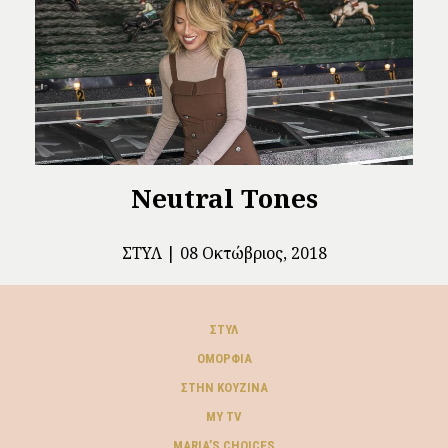
Neutral Tones
ΣΤΥΛ
08 Οκτώβριος, 2018
ΣΤΥΛ
ΟΜΟΡΦΙΆ
ΣΤΗΝ ΚΟΥΖΊΝΑ
MY TV
ΜARIA’S CHOICES