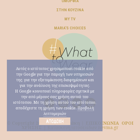
ΟΜΟΡΦΙΆ
ΣΤΗΝ ΚΟΥΖΊΝΑ
MY TV
ΜARIA’S CHOICES
Αυτός ο ιστότοπος χρησιμοποιεί cookie από
την Google για την παροχή των υπηρεσιών
της, για την εξατομίκευση διαφημίσεων και
για την ανάλυση της επισκεψιμότητας.
Η Google κοινοποιεί πληροφορίες σχετικά με
την από μέρους σας χρήση αυτού του
ιστότοπου. Με τη χρήση αυτού του ιστότοπου,
αποδέχεστε τη χρήση των cookie.
Προβολή
λεπτομεριών
ΑΠΟΔΟΧΉ
© Copyright 2026 Μαρία Ηλιάκη |
ΕΠΙΚΟΙΝΩΝΙΑ
ΟΡΟΙ
ΧΡΗΣΗΣ
|
Κατασκευή ιστοσελίδων nevma.gr