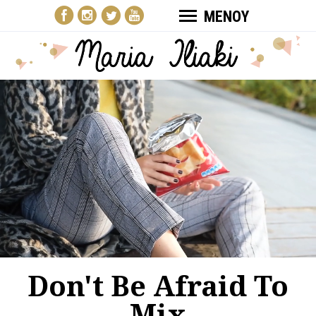
ΜΕΝΟΥ
Don't Be Afraid To
Mix