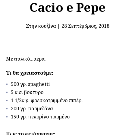
Cacio e Pepe
Στην κουζίνα
|
28 Σεπτέμβριος, 2018
Με ιταλικό...αέρα.
Τι θα χρειαστούμε:
500 γρ. spaghetti
5 κ.σ. βούτυρο
1 1/2κ.γ. φρεσκοτριμμένο πιπέρι
300 γρ. παρμεζάνα
150 γρ. πεκορίνο τριμμένο
Πως το φτιάχνουμε: