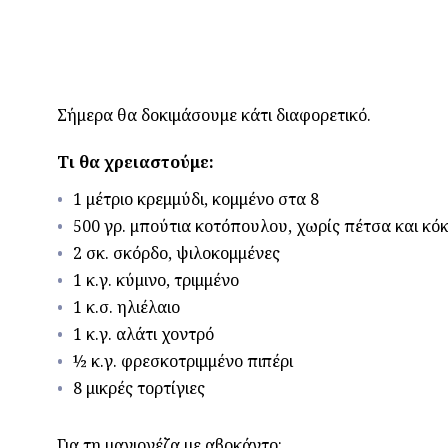
Σήμερα θα δοκιμάσουμε κάτι διαφορετικό.
Τι θα χρειαστούμε:
1 μέτριο κρεμμύδι, κομμένο στα 8
500 γρ. μπούτια κοτόπουλου, χωρίς πέτσα και κό
2 σκ. σκόρδο, ψιλοκομμένες
1 κ.γ. κύμινο, τριμμένο
1 κ.σ. ηλιέλαιο
1 κ.γ. αλάτι χοντρό
½ κ.γ. φρεσκοτριμμένο πιπέρι
8 μικρές τορτίγιες
Για τη μαγιονέζα με αβοκάντο: