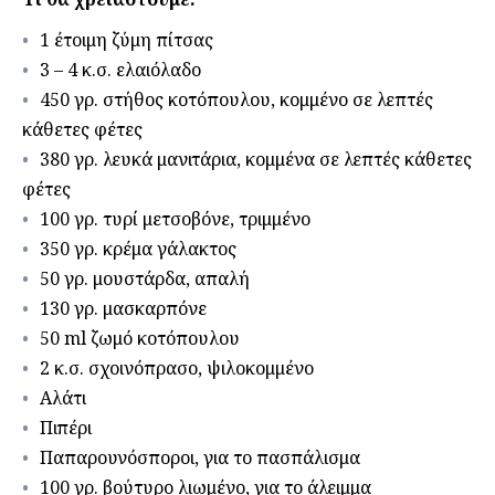
1 έτοιμη ζύμη πίτσας
3 – 4 κ.σ. ελαιόλαδο
450 γρ. στήθος κοτόπουλου, κομμένο σε λεπτές
κάθετες φέτες
380 γρ. λευκά μανιτάρια, κομμένα σε λεπτές κάθετες
φέτες
100 γρ. τυρί μετσοβόνε, τριμμένο
350 γρ. κρέμα γάλακτος
50 γρ. μουστάρδα, απαλή
130 γρ. μασκαρπόνε
50 ml ζωμό κοτόπουλου
2 κ.σ. σχοινόπρασο, ψιλοκομμένο
Αλάτι
Πιπέρι
Παπαρουνόσποροι, για το πασπάλισμα
100 γρ. βούτυρο λιωμένο, για το άλειμμα