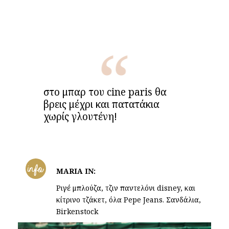
στο μπαρ του cine paris θα
βρεις μέχρι και πατατάκια
χωρίς γλουτένη!
info
MARIA IN:
Ριγέ μπλούζα, τζιν παντελόνι disney, και
κίτρινο τζάκετ, όλα Pepe Jeans. Σανδάλια,
Birkenstock