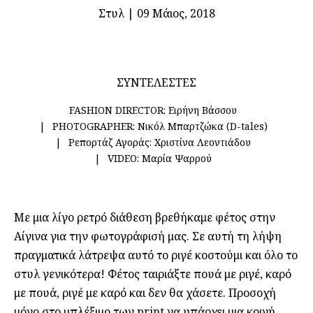
Στυλ
|
09 Μάιος, 2018
ΣΥΝΤΕΛΕΣΤΕΣ
FASHION DIRECTOR:
Ειρήνη Βάσσου
PHOTOGRAPHER:
Νικόλ Μπαρτζώκα (D-tales)
Ρεπορτάζ Αγοράς:
Χριστίνα Λεοντιάδου
VIDEO:
Μαρία Ψαρρού
Με μια λίγο ρετρό διάθεση βρεθήκαμε φέτος στην
Αίγινα για την φωτογράφισή μας. Σε αυτή τη λήψη
πραγματικά λάτρεψα αυτό το ριγέ κοστούμι και όλο το
στυλ γενικότερα! Φέτος ταιριάξτε πουά με ριγέ, καρό
με πουά, ριγέ με καρό και δεν θα χάσετε. Προσοχή
μόνο στο μπλέξιμο των print να υπάρχει μια κοινή