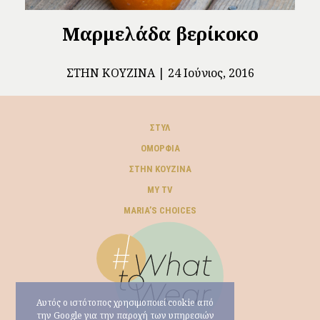
Μαρμελάδα βερίκοκο
ΣΤΗΝ ΚΟΥΖΊΝΑ
24 Ιούνιος, 2016
ΣΤΥΛ
ΟΜΟΡΦΙΆ
ΣΤΗΝ ΚΟΥΖΊΝΑ
MY TV
ΜARIA’S CHOICES
Αυτός ο ιστότοπος χρησιμοποιεί cookie από
την Google για την παροχή των υπηρεσιών