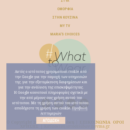
ΣΤΥΛ
ΟΜΟΡΦΙΆ
ΣΤΗΝ ΚΟΥΖΊΝΑ
MY TV
ΜARIA’S CHOICES
Αυτός ο ιστότοπος χρησιμοποιεί cookie από
την Google για την παροχή των υπηρεσιών
της, για την εξατομίκευση διαφημίσεων και
για την ανάλυση της επισκεψιμότητας.
Η Google κοινοποιεί πληροφορίες σχετικά με
την από μέρους σας χρήση αυτού του
ιστότοπου. Με τη χρήση αυτού του ιστότοπου,
αποδέχεστε τη χρήση των cookie.
Προβολή
λεπτομεριών
ΑΠΟΔΟΧΉ
© Copyright 2026 Μαρία Ηλιάκη |
ΕΠΙΚΟΙΝΩΝΙΑ
ΟΡΟΙ
ΧΡΗΣΗΣ
|
Κατασκευή ιστοσελίδων nevma.gr