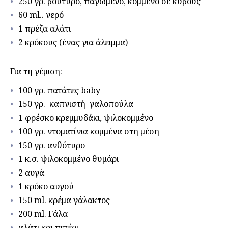
250 γρ. βούτυρο, παγωμένο, κομμένο σε κύβους
60 ml.. νερό
1 πρέζα αλάτι
2 κρόκους (ένας για άλειμμα)
Για τη γέμιση:
100 γρ. πατάτες baby
150 γρ. καπνιστή γαλοπούλα
1 φρέσκo κρεμμυδάκι, ψιλοκομμένο
100 γρ. ντοματίνια κομμένα στη μέση
150 γρ. ανθότυρο
1 κ.σ. ψιλοκομμένο θυμάρι
2 αυγά
1 κρόκο αυγού
150 ml. κρέμα γάλακτος
200 ml. Γάλα
αλάτι και πιπέρι