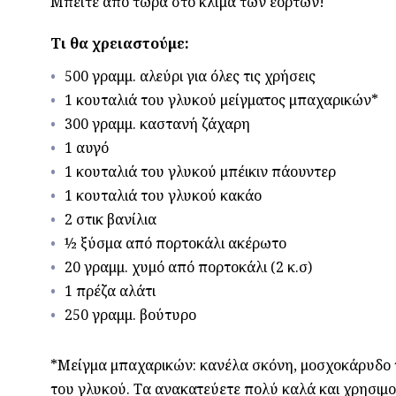
Μπείτε από τώρα στο κλίμα των εορτών!
Τι θα χρειαστούμε:
500 γραμμ. αλεύρι για όλες τις χρήσεις
1 κουταλιά του γλυκού μείγματος μπαχαρικών*
300 γραμμ. καστανή ζάχαρη
1 αυγό
1 κουταλιά του γλυκού μπέικιν πάουντερ
1 κουταλιά του γλυκού κακάο
2 στικ βανίλια
½ ξύσμα από πορτοκάλι ακέρωτο
20 γραμμ. χυμό από πορτοκάλι (2 κ.σ)
1 πρέζα αλάτι
250 γραμμ. βούτυρο
*Μείγμα μπαχαρικών: κανέλα σκόνη, μοσχοκάρυδο τρ
του γλυκού. Τα ανακατεύετε πολύ καλά και χρησιμο