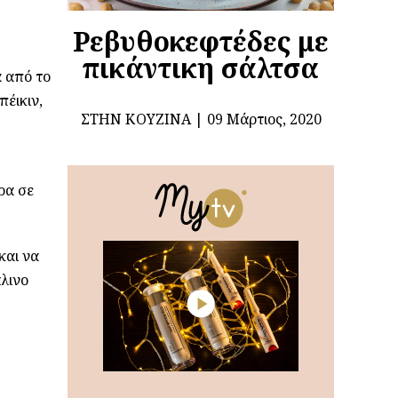
Ρεβυθοκεφτέδες με
πικάντικη σάλτσα
α από το
πέικιν,
ΣΤΗΝ ΚΟΥΖΊΝΑ
09 Μάρτιος, 2020
ρα σε
και να
λινο