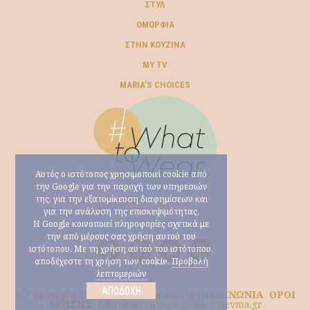
ΣΤΥΛ
ΟΜΟΡΦΙΆ
ΣΤΗΝ ΚΟΥΖΊΝΑ
MY TV
ΜARIA’S CHOICES
Αυτός ο ιστότοπος χρησιμοποιεί cookie από
την Google για την παροχή των υπηρεσιών
της, για την εξατομίκευση διαφημίσεων και
για την ανάλυση της επισκεψιμότητας.
Η Google κοινοποιεί πληροφορίες σχετικά με
την από μέρους σας χρήση αυτού του
ιστότοπου. Με τη χρήση αυτού του ιστότοπου,
αποδέχεστε τη χρήση των cookie.
Προβολή
λεπτομεριών
ΑΠΟΔΟΧΉ
© Copyright 2026 Μαρία Ηλιάκη |
ΕΠΙΚΟΙΝΩΝΙΑ
ΟΡΟΙ
ΧΡΗΣΗΣ
|
Κατασκευή ιστοσελίδων nevma.gr