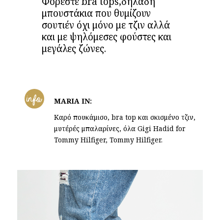
Φορέστε bra tops,δηλαδή
μπουστάκια που θυμίζουν
σουτιέν όχι μόνο με τζιν αλλά
και με ψηλόμεσες φούστες και
μεγάλες ζώνες.
info
MARIA IN:
Καρό πουκάμισο, bra top και σκισμένο τζιν,
μυτέρές μπαλαρίνες, όλα Gigi Hadid for
Tommy Hilfiger, Tommy Hilfiger.