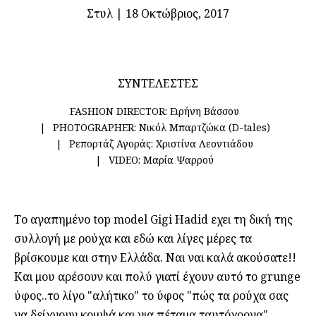
Στυλ
|
18 Οκτώβριος, 2017
ΣΥΝΤΕΛΕΣΤΕΣ
FASHION DIRECTOR:
Ειρήνη Βάσσου
PHOTOGRAPHER:
Νικόλ Μπαρτζώκα (D-tales)
Ρεπορτάζ Αγοράς:
Χριστίνα Λεοντιάδου
VIDEO:
Μαρία Ψαρρού
Το αγαπημένο top model Gigi Hadid εχει τη δική της
συλλογή με ρούχα και εδώ και λίγες μέρες τα
βρίσκουμε και στην Ελλάδα. Ναι ναι καλά ακούσατε!!
Και μου αρέσουν και πολύ γιατί έχουν αυτό το grunge
ύφος..το λίγο "αλήτικο" το ύφος "πώς τα ρούχα σας
να δείχνουν κομψά και για πέταμα ταυτόχρονα".