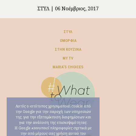
ΣΤΥΛ
06 Νοέμβριος, 2017
ΣΤΥΛ
ΟΜΟΡΦΙΆ
ΣΤΗΝ ΚΟΥΖΊΝΑ
MY TV
ΜARIA’S CHOICES
Αυτός ο ιστότοπος χρησιμοποιεί cookie από
την Google για την παροχή των υπηρεσιών
της, για την εξατομίκευση διαφημίσεων και
για την ανάλυση της επισκεψιμότητας.
Η Google κοινοποιεί πληροφορίες σχετικά με
την από μέρους σας χρήση αυτού του