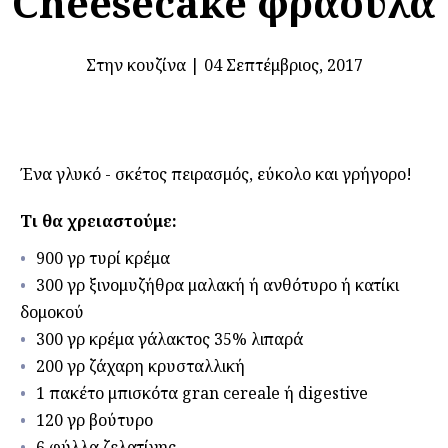
Cheesecake φράουλα
Στην κουζίνα
|
04 Σεπτέμβριος, 2017
Ένα γλυκό - σκέτος πειρασμός, εύκολο και γρήγορο!
Τι θα χρειαστούμε:
900 γρ τυρί κρέμα
300 γρ ξινομυζήθρα μαλακή ή ανθότυρο ή κατίκι
δομοκού
300 γρ κρέμα γάλακτος 35% λιπαρά
200 γρ ζάχαρη κρυσταλλική
1 πακέτο μπισκότα gran cereale ή digestive
120 γρ βούτυρο
6 φύλλα ζελατίνης