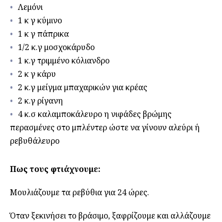
Λεμόνι
1 κ γ κύμινο
1 κ γ πάπρικα
1/2 κ.γ μοσχοκάρυδο
1 κ.γ τριμμένο κόλιανδρο
2 κ γ κάρυ
2 κ.γ μείγμα μπαχαρικών για κρέας
2 κ.γ ρίγανη
4 κ.σ καλαμποκάλευρο η νιφάδες βρώμης
περασμένες στο μπλέντερ ώστε να γίνουν αλεύρι ή
ρεβυθάλευρο
Πως τους φτιάχνουμε:
Μουλιάζουμε τα ρεβύθια για 24 ώρες.
Όταν ξεκινήσει το βράσιμο, ξαφρίζουμε και αλλάζουμε