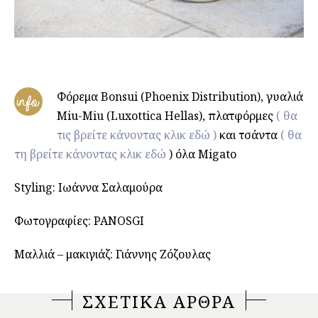
Φόρεμα Bonsui (Phoenix Distribution), γυαλιά
info
Miu-Miu (Luxottica Hellas), πλατφόρμες
( θα
τις βρείτε κάνοντας κλικ εδώ )
και τσάντα
( θα
τη βρείτε κάνοντας κλικ εδώ
) όλα Migato
Styling: Ιωάννα Σαλαμούρα
Φωτογραφίες: PANOSGI
Μαλλιά – μακιγιάζ: Γιάννης Ζόζουλας
ΣΧΕΤΙΚΑ ΑΡΘΡΑ