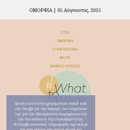
ΟΜΟΡΦΙΆ
05 Αύγουστος, 2015
ΣΤΥΛ
ΟΜΟΡΦΙΆ
ΣΤΗΝ ΚΟΥΖΊΝΑ
MY TV
ΜARIA’S CHOICES
Αυτός ο ιστότοπος χρησιμοποιεί cookie από
την Google για την παροχή των υπηρεσιών
της, για την εξατομίκευση διαφημίσεων και
για την ανάλυση της επισκεψιμότητας.
Η Google κοινοποιεί πληροφορίες σχετικά με
την από μέρους σας χρήση αυτού του