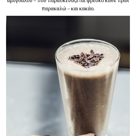
αμυγδάλου – που παρασκευάζεται φρέσκο κάθε πρωί
παρακαλώ – και κακάο.