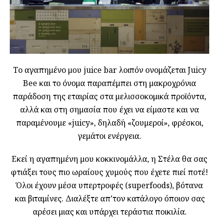
Το αγαπημένο μου juice bar λοιπόν ονομάζεται Juicy
Bee και το όνομα παραπέμπει στη μακροχρόνια
παράδοση της εταιρίας στα μελισσοκομικά προϊόντα,
αλλά και στη σημασία που έχει να είμαστε και να
παραμένουμε «juicy», δηλαδή «ζουμεροί», φρέσκοι,
γεμάτοι ενέργεια.
Εκεί η αγαπημένη μου κοκκινομάλλα, η Στέλα θα σας
φτιάξει τους πιο ωραίους χυμούς που έχετε πιεί ποτέ!
Όλοι έχουν μέσα υπερτροφές (superfoods), βότανα
και βιταμίνες. Διαλέξτε απ’τον κατάλογο όποιον σας
αρέσει μιας και υπάρχει τεράστια ποικιλία.