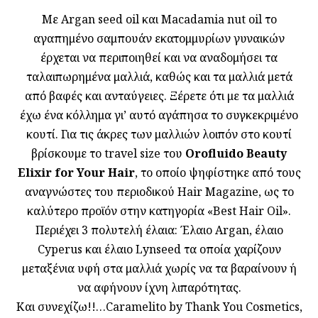
Mε Argan seed oil και Macadamia nut oil το
αγαπημένο σαμπουάν εκατομμυρίων γυναικών
έρχεται να περιποιηθεί και να αναδομήσει τα
ταλαιπωρημένα μαλλιά, καθώς και τα μαλλιά μετά
από βαφές και ανταύγειες. Ξέρετε ότι με τα μαλλιά
έχω ένα κόλλημα γι’ αυτό αγάπησα το συγκεκριμένο
κουτί. Για τις άκρες των μαλλιών λοιπόν στο κουτί
βρίσκουμε το travel size του
Orofluido Beauty
Elixir for Your Hair
, το οποίο ψηφίστηκε από τους
αναγνώστες του περιοδικού Hair Magazine, ως το
καλύτερο προϊόν στην κατηγορία «Best Hair Oil».
Περιέχει 3 πολυτελή έλαια: Έλαιο Argan, έλαιο
Cyperus και έλαιο Lynseed τα οποία χαρίζουν
μεταξένια υφή στα μαλλιά χωρίς να τα βαραίνουν ή
να αφήνουν ίχνη λιπαρότητας.
Και συνεχίζω!!…Caramelito by Thank You Cosmetics,