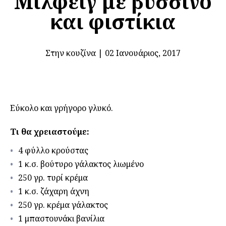
Μιλφέιγ με βύσσινο
και φιστίκια
Στην κουζίνα
|
02 Ιανουάριος, 2017
Εύκολο και γρήγορο γλυκό.
Τι θα χρειαστούμε:
4 φύλλο κρούστας
1 κ.σ. βούτυρο γάλακτος λιωμένο
250 γρ. τυρί κρέμα
1 κ.σ. ζάχαρη άχνη
250 γρ. κρέμα γάλακτος
1 μπαστουνάκι βανίλια