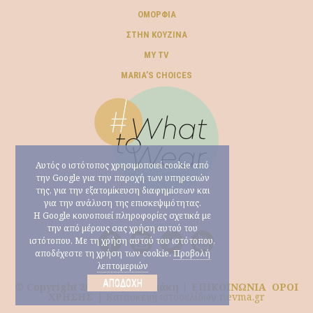
ΟΜΟΡΦΙΆ
ΣΤΗΝ ΚΟΥΖΊΝΑ
MY TV
ΜARIA’S CHOICES
Αυτός ο ιστότοπος χρησιμοποιεί cookie από
την Google για την παροχή των υπηρεσιών
της, για την εξατομίκευση διαφημίσεων και
για την ανάλυση της επισκεψιμότητας.
Η Google κοινοποιεί πληροφορίες σχετικά με
την από μέρους σας χρήση αυτού του
ιστότοπου. Με τη χρήση αυτού του ιστότοπου,
αποδέχεστε τη χρήση των cookie.
Προβολή
λεπτομεριών
ΑΠΟΔΟΧΉ
© Copyright 2026 Μαρία Ηλιάκη |
ΕΠΙΚΟΙΝΩΝΙΑ
ΟΡΟΙ
ΧΡΗΣΗΣ
|
Κατασκευή ιστοσελίδων nevma.gr