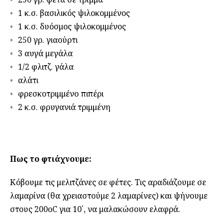
1 κ.σ. βασιλικός ψιλοκομμένος
1 κ.σ. δυόσμος ψιλοκομμένος
250 γρ. γιαούρτι
3 αυγά μεγάλα
1/2 φλιτζ. γάλα
αλάτι
φρεσκοτριμμένο πιπέρι
2 κ.σ. φρυγανιά τριμμένη
Πως το φτιάχνουμε:
Κόβουμε τις μελιτζάνες σε φέτες. Τις αραδιάζουμε σε
λαμαρίνα (θα χρειαστούμε 2 λαμαρίνες) και ψήνουμε
στους 200οC για 10΄, να μαλακώσουν ελαφρά.