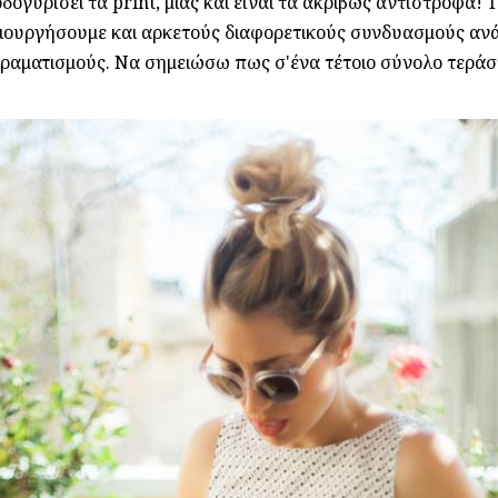
ογυρίσει τα print, μιας και είναι τα ακριβώς αντίστροφα! 
ιουργήσουμε και αρκετούς διαφορετικούς συνδυασμούς ανάλ
ιραματισμούς. Να σημειώσω πως σ'ένα τέτοιο σύνολο τεράστ