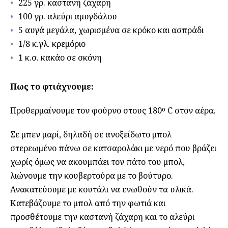
225 γρ. καστανή ζάχαρη
100 γρ. αλεύρι αμυγδάλου
5 αυγά μεγάλα, χωρισμένα σε κρόκο και ασπράδι
1/8 κ.γλ. κρεμόριο
1 κ.σ. κακάο σε σκόνη
Πως το φτιάχνουμε:
Προθερμαίνουμε τον φούρνο στους 180
ο
C στον αέρα.
Σε μπεν μαρί, δηλαδή σε ανοξείδωτο μπολ
στερεωμένο πάνω σε κατσαρολάκι με νερό που βράζει
χωρίς όμως να ακουμπάει τον πάτο του μπολ,
λιώνουμε την κουβερτούρα με το βούτυρο.
Ανακατεύουμε με κουτάλι να ενωθούν τα υλικά.
Κατεβάζουμε το μπολ από την φωτιά και
προσθέτουμε την καστανή ζάχαρη και το αλεύρι