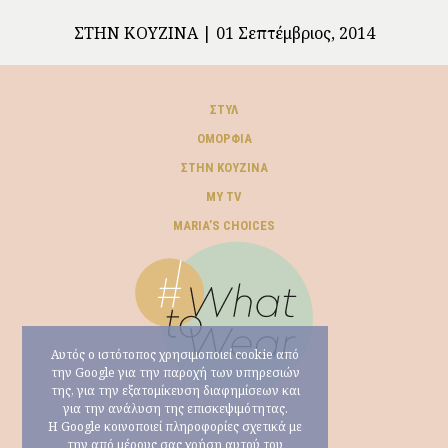
ΣΤΗΝ ΚΟΥΖΊΝΑ
01 Σεπτέμβριος, 2014
ΣΤΥΛ
ΟΜΟΡΦΙΆ
ΣΤΗΝ ΚΟΥΖΊΝΑ
MY TV
ΜARIA’S CHOICES
Αυτός ο ιστότοπος χρησιμοποιεί cookie από
την Google για την παροχή των υπηρεσιών
της, για την εξατομίκευση διαφημίσεων και
για την ανάλυση της επισκεψιμότητας.
Η Google κοινοποιεί πληροφορίες σχετικά με
την από μέρους σας χρήση αυτού του