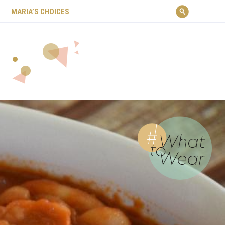
ΜARIA’S CHOICES