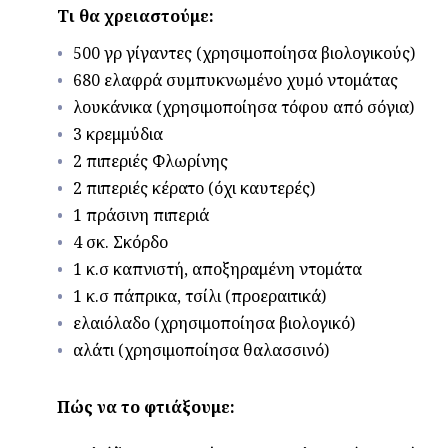
Τι θα χρειαστούμε:
500 γρ γίγαντες (χρησιμοποίησα βιολογικούς)
680 ελαφρά συμπυκνωμένο χυμό ντομάτας
λουκάνικα (χρησιμοποίησα τόφου από σόγια)
3 κρεμμύδια
2 πιπεριές Φλωρίνης
2 πιπεριές κέρατο (όχι καυτερές)
1 πράσινη πιπεριά
4 σκ. Σκόρδο
1 κ.σ καπνιστή, αποξηραμένη ντομάτα
1 κ.σ πάπρικα, τσίλι (προεραιτικά)
ελαιόλαδο (χρησιμοποίησα βιολογικό)
αλάτι (χρησιμοποίησα θαλασσινό)
Πώς να το φτιάξουμε: