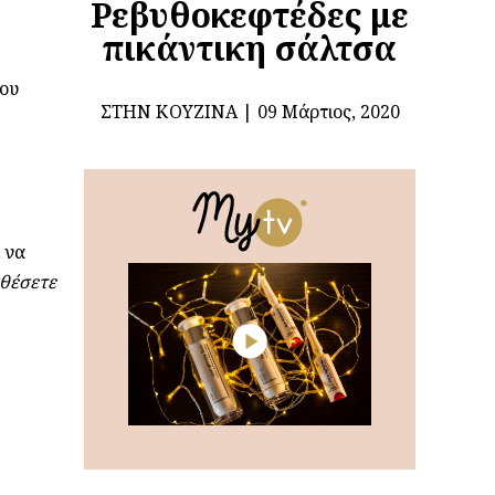
Ρεβυθοκεφτέδες με
πικάντικη σάλτσα
που
ΣΤΗΝ ΚΟΥΖΊΝΑ
09 Μάρτιος, 2020
 να
σθέσετε