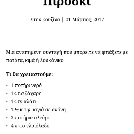
Πιροσκί
Στην κουζίνα
|
01 Μάρτιος, 2017
Μια αγαπημένη συνταγή που μπορείτε να φτιάξετε με
πατάτα, κιμά ή λουκάνικο.
Τι θα χρειαστούμε:
1 ποτήρι νερό
1κ.τ.σ ζάχαρη
1κ.τγ αλάτι
1 ½ κ.τ.γ μαγιά σε σκόνη
3 ποτήρια αλεύρι
4.κ.τ.σ ελαιόλαδο