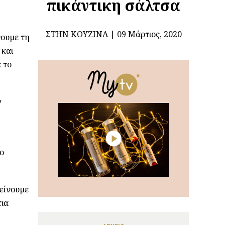
πικάντικη σάλτσα
ΣΤΗΝ ΚΟΥΖΊΝΑ
09 Μάρτιος, 2020
νουμε τη
 και
 το
ν
το
λείνουμε
τια