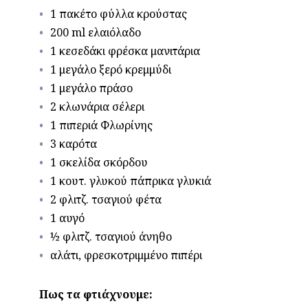
1 πακέτο φύλλα κρούστας
200 ml ελαιόλαδο
1 κεσεδάκι φρέσκα μανιτάρια
1 μεγάλο ξερό κρεμμύδι
1 μεγάλο πράσο
2 κλωνάρια σέλερι
1 πιπεριά Φλωρίνης
3 καρότα
1 σκελίδα σκόρδου
1 κουτ. γλυκού πάπρικα γλυκιά
2 φλιτζ. τσαγιού φέτα
1 αυγό
½ φλιτζ. τσαγιού άνηθο
αλάτι, φρεσκοτριμμένο πιπέρι
Πως τα φτιάχνουμε: